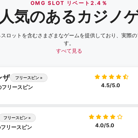
OMG SLOT リベート2.4％
人気のあるカジノ
あるスロットを含むさまざまなゲームを提供しており、実際
す。
すべて見る
ンザ
フリースピン »
4.5/5.0
回のフリースピン
フリースピン »
4.0/5.0
のフリースピン