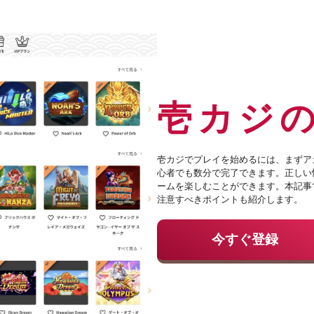
壱カジ
壱カジでプレイを始めるには、まずア
心者でも数分で完了できます。正しい
ームを楽しむことができます。本記事
注意すべきポイントも紹介します。
今すぐ登録