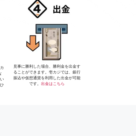
見事に勝利した場合、勝利金を出金す
カ
ることができます。壱カジでは、銀行
な
振込や仮想通貨を利用した出金が可能
い
です。
出金はこちら
ひ