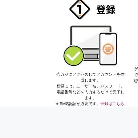
壱カジにアクセスしてアカウントを作
成します。
登録には、ユーザー名、パスワード、
電話番号などを入力するだけで完了し
ます。
※ SMS認証が必要です。
登録はこちら