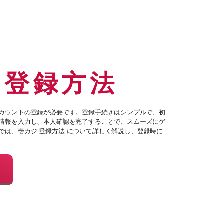
の登録方法
カウントの登録が必要です。登録手続きはシンプルで、初
情報を入力し、本人確認を完了することで、スムーズにゲ
では、壱カジ 登録方法 について詳しく解説し、登録時に