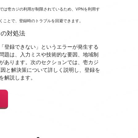
地域では壱カジの利用が制限されているため、VPNを利用す
くことで、登録時のトラブルを回避できます。
合の対処法
「登録できない」というエラーが発生する
問題は、入力ミスや技術的な要因、地域制
があります。次のセクションでは、壱カジ
原因と解決策について詳しく説明し、登録を
を解説します。