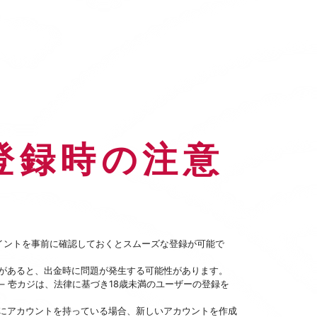
登録時の注意
ポイントを事前に確認しておくとスムーズな登録が可能で
誤りがあると、出金時に問題が発生する可能性があります。
 – 壱カジは、法律に基づき18歳未満のユーザーの登録を
すでにアカウントを持っている場合、新しいアカウントを作成