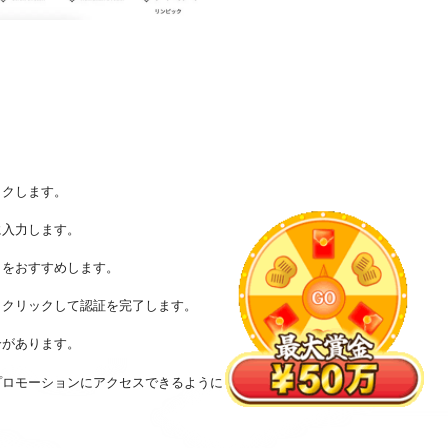
。
ックします。
に入力します。
とをおすすめします。
、クリックして認証を完了します。
合があります。
プロモーションにアクセスできるように